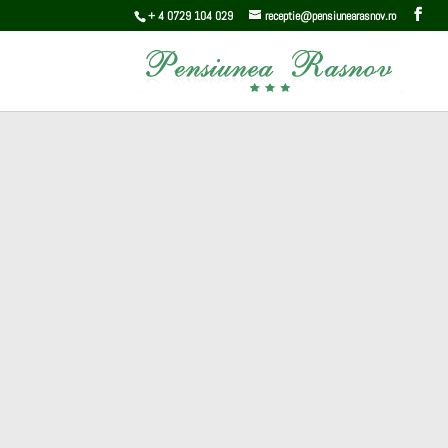
+ 4 0729 104 029
receptie@pensiunearasnov.ro